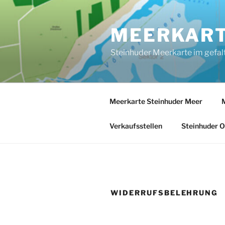
Zum
Inhalt
MEERKART
springen
Steinhuder Meerkarte im gefal
Meerkarte Steinhuder Meer
M
Verkaufsstellen
Steinhuder O
WIDERRUFSBELEHRUNG